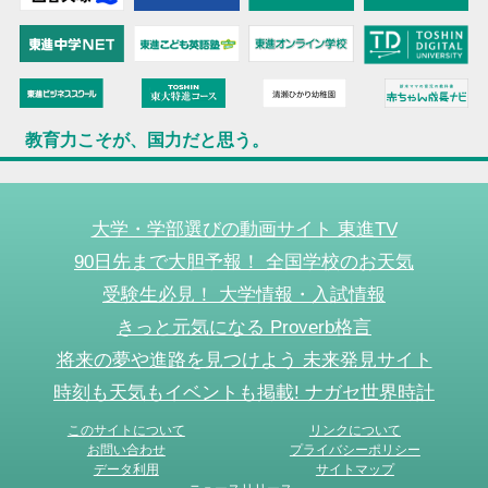
教育力こそが、国力だと思う。
大学・学部選びの動画サイト 東進TV
90日先まで大胆予報！ 全国学校のお天気
受験生必見！ 大学情報・入試情報
きっと元気になる Proverb格言
将来の夢や進路を見つけよう 未来発見サイト
時刻も天気もイベントも掲載! ナガセ世界時計
このサイトについて
リンクについて
お問い合わせ
プライバシーポリシー
データ利用
サイトマップ