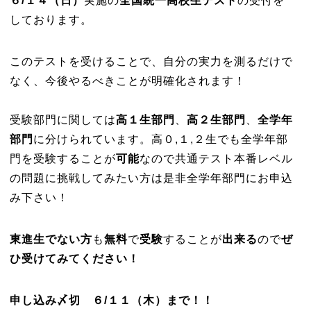
６/１４（日）
実施の
全国統一高校生テスト
の受付を
しております。
このテストを受けることで、自分の実力を測るだけで
なく、今後やるべきことが明確化されます！
受験部門に関しては
高１生部門
、
高２生部門
、
全学年
部門
に分けられています。高０,１,２生でも全学年部
門を受験することが
可能
なので共通テスト本番レベル
の問題に挑戦してみたい方は是非全学年部門にお申込
み下さい！
東進生でない方
も
無
料
で
受験
することが
出来る
ので
ぜ
ひ受けてみてください！
申し込み〆切 ６/１１（木）まで！！