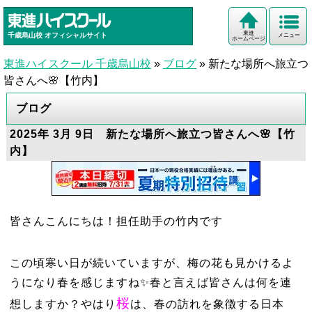
東進
千歳烏山校
オフィシャルサイト
メニュー
ホームページ
東進ハイスクール 千歳烏山校
»
ブログ
»
新たな場所へ旅立つ
皆さんへ🌸【竹内】
ブログ
2025年 3月 9日 新たな場所へ旅立つ皆さんへ🌸【竹
内】
皆さんこんにちは！担任助手の竹内です
この頃寒い日が続いていますが、梅の花も見かけるよ
うになり春を感じますね✨春と言えば皆さんは何を連
桜
想しますか？やはり
は、春の訪れを象徴する日本