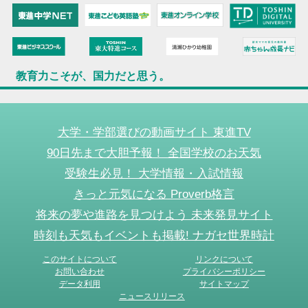
教育力こそが、国力だと思う。
大学・学部選びの動画サイト 東進TV
90日先まで大胆予報！ 全国学校のお天気
受験生必見！ 大学情報・入試情報
きっと元気になる Proverb格言
将来の夢や進路を見つけよう 未来発見サイト
時刻も天気もイベントも掲載! ナガセ世界時計
このサイトについて
リンクについて
お問い合わせ
プライバシーポリシー
データ利用
サイトマップ
ニュースリリース