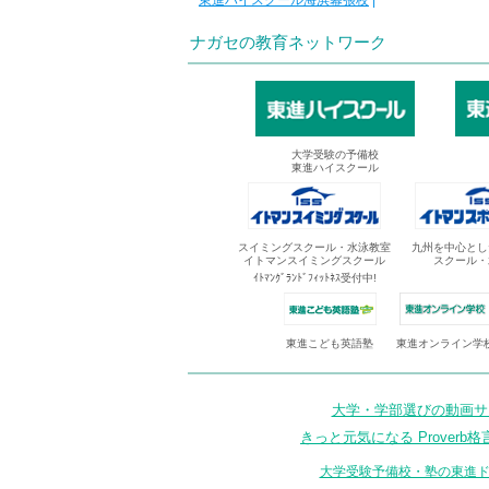
東進ハイスクール海浜幕張校
|
ナガセの教育ネットワーク
大学受験の予備校
東進ハイスクール
スイミングスクール・水泳教室
九州を中心とし
イトマンスイミングスクール
スクール・
ｲﾄﾏﾝｸﾞﾗﾝﾄﾞﾌｨｯﾄﾈｽ受付中!
東進オンライン学
東進こども英語塾
大学・学部選びの動画サイ
きっと元気になる Proverb格
大学受験予備校・塾の東進ド