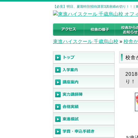
【必見】明日、夏期特別招待講習3講座締め切り！！ | 
東進ハイスクール 千歳烏山校
»
校舎
校舎
20
り！
お申