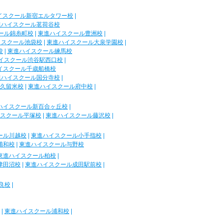
イスクール新宿エルタワー校
|
進ハイスクール茗荷谷校
ール錦糸町校
|
東進ハイスクール豊洲校
|
イスクール池袋校
|
東進ハイスクール大泉学園校
|
校
|
東進ハイスクール練馬校
イスクール渋谷駅西口校
|
イスクール千歳船橋校
進ハイスクール国分寺校
|
久留米校
|
東進ハイスクール府中校
|
ハイスクール新百合ヶ丘校
|
スクール平塚校
|
東進ハイスクール藤沢校
|
ール川越校
|
東進ハイスクール小手指校
|
浦和校
|
東進ハイスクール与野校
東進ハイスクール柏校
|
津田沼校
|
東進ハイスクール成田駅前校
|
良校
|
|
東進ハイスクール浦和校
|