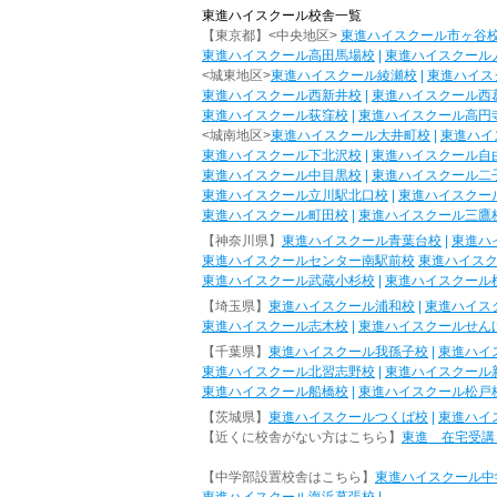
東進ハイスクール校舎一覧
【東京都】<中央地区>
東進ハイスクール市ヶ谷
東進ハイスクール高田馬場校
|
東進ハイスクール
<城東地区>
東進ハイスクール綾瀬校
|
東進ハイス
東進ハイスクール西新井校
|
東進ハイスクール西
東進ハイスクール荻窪校
|
東進ハイスクール高円
<城南地区>
東進ハイスクール大井町校
|
東進ハイ
東進ハイスクール下北沢校
|
東進ハイスクール自
東進ハイスクール中目黒校
|
東進ハイスクール二
東進ハイスクール立川駅北口校
|
東進ハイスクー
東進ハイスクール町田校
|
東進ハイスクール三鷹
【神奈川県】
東進ハイスクール青葉台校
|
東進ハ
東進ハイスクールセンター南駅前校
東進ハイス
東進ハイスクール武蔵小杉校
|
東進ハイスクール
【埼玉県】
東進ハイスクール浦和校
|
東進ハイス
東進ハイスクール志木校
|
東進ハイスクールせん
【千葉県】
東進ハイスクール我孫子校
|
東進ハイ
東進ハイスクール北習志野校
|
東進ハイスクール
東進ハイスクール船橋校
|
東進ハイスクール松戸
【茨城県】
東進ハイスクールつくば校
|
東進ハイ
【近くに校舎がない方はこちら】
東進 在宅受講
【中学部設置校舎はこちら】
東進ハイスクール中