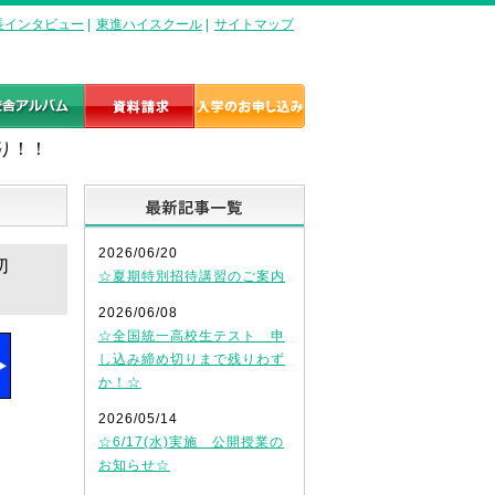
長インタビュー
|
東進ハイスクール
|
サイトマップ
り！！
最新記事一覧
2026/06/20
切
☆夏期特別招待講習のご案内
2026/06/08
☆全国統一高校生テスト 申
し込み締め切りまで残りわず
か！☆
2026/05/14
☆6/17(水)実施 公開授業の
お知らせ☆