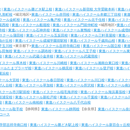
校
|
東進ハイスクール勝どき駅上校
|
東進ハイスクール新宿校 大学受験本科
|
東進ハ
人形町校
<城北地区>
東進ハイスクール赤羽校
|
東進ハイスクール本郷三丁目校
|
東
クール金町校
|
東進ハイスクール亀戸校
|
東進ハイスクール北千住校
|
東進ハイスク
葛西校
|
東進ハイスクール船堀校
|
東進ハイスクール門前仲町校
<城西地区>
東進ハ
寺校
|
東進ハイスクール石神井校
|
東進ハイスクール巣鴨校
|
東進ハイスクール成増
スクール蒲田校
|
東進ハイスクール五反田校
|
東進ハイスクール三軒茶屋校
|
東進ハ
由が丘校
|
東進ハイスクール成城学園前駅校
|
東進ハイスクール千歳烏山校
|
東進ハ
子玉川校
<東京都下>
東進ハイスクール吉祥寺南口校
|
東進ハイスクール国立校
|
東
ル田無校
東進ハイスクール調布校
|
東進ハイスクール八王子校
|
東進ハイスクール東
校
|
東進ハイスクール武蔵小金井校
|
東進ハイスクール武蔵境校
|
イスクール厚木校
|
東進ハイスクール川崎校
|
東進ハイスクール湘南台東口校
|
東進
クールたまプラーザ校
|
東進ハイスクール鶴見校
|
東進ハイスクール登戸校
|
東進ハイ
横浜校
|
クール大宮校
|
東進ハイスクール春日部校
|
東進ハイスクール川口校
|
東進ハイスク
げん台校
|
東進ハイスクール草加校
|
東進ハイスクール所沢校
|
東進ハイスクール南
スクール市川駅前校
|
東進ハイスクール稲毛海岸校
|
東進ハイスクール海浜幕張校
|
新浦安校
|
東進ハイスクール新松戸校
|
東進ハイスクール千葉校
|
東進ハイスクール
校
|
東進ハイスクール南柏校
|
東進ハイスクール八千代台校
スクール取手校
【静岡県】
東進ハイスクール静岡校
【奈良県】
東進ハイスクール奈
コース
学部吉祥寺南口校
|
東進ハイスクール勝どき駅上校
|
東進ハイスクール新百合ヶ丘校