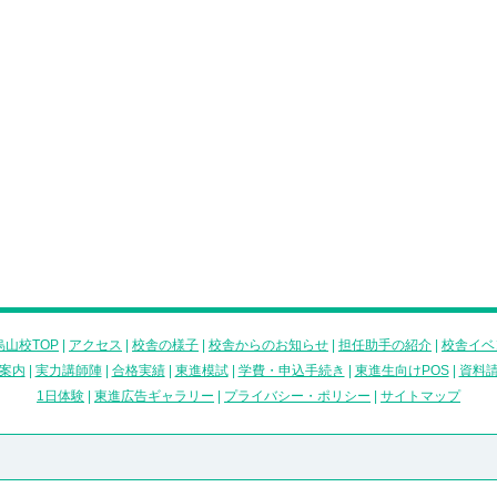
山校TOP
|
アクセス
|
校舎の様子
|
校舎からのお知らせ
|
担任助手の紹介
|
校舎イベ
案内
|
実力講師陣
|
合格実績
|
東進模試
|
学費・申込手続き
|
東進生向けPOS
|
資料
1日体験
|
東進広告ギャラリー
|
プライバシー・ポリシー
|
サイトマップ