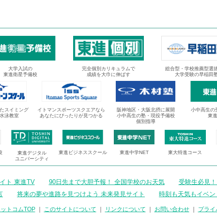
大学入試の
完全個別カリキュラムで
総合型・学校推薦型選
東進衛星予備校
成績を大巾に伸ばす
大学受験の早稲田
たスイミング
イトマンスポーツスクエアなら
阪神地区・大阪北摂に展開
小中高生の
水泳教室
あなたにぴったりが見つかる
小中高生の塾・現役予備校
東
個別指導
校
東進ビジネススクール
東進中学NET
東大特進コース
東進デジタル
ユニバーシティ
ト 東進TV
90日先まで大胆予報！ 全国学校のお天気
受験生必見！
言
将来の夢や進路を見つけよう 未来発見サイト
時刻も天気もイベン
ットコムTOP
｜
このサイトについて
｜
リンクについて
｜
お問い合わせ
｜
プライ