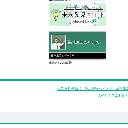
東進広告ギャラリー
東進のTVCM公開中
大学受験予備校・塾の東進ハイスクール千歳烏
合格システム
|
講座