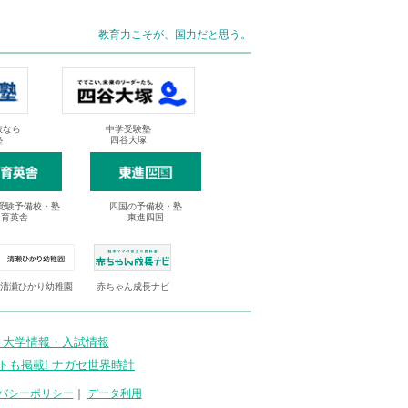
教育力こそが、国力だと思う。
抜なら
中学受験塾
塾
四谷大塚
受験予備校・塾
四国の予備校・塾
進育英舎
東進四国
清瀬ひかり幼稚園
赤ちゃん成長ナビ
 大学情報・入試情報
トも掲載! ナガセ世界時計
バシーポリシー
｜
データ利用