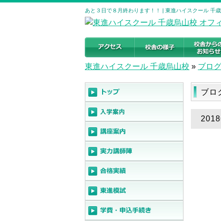
あと３日で８月終わります！！ | 東進ハイスクール 千
東進ハイスクール 千歳烏山校
»
ブロ
ブロ
20