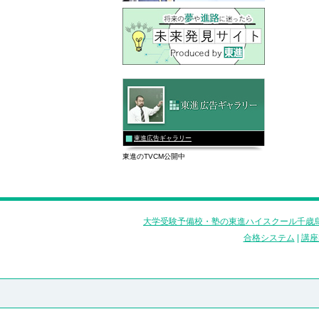
東進広告ギャラリー
東進のTVCM公開中
大学受験予備校・塾の東進ハイスクール千歳烏
合格システム
|
講座