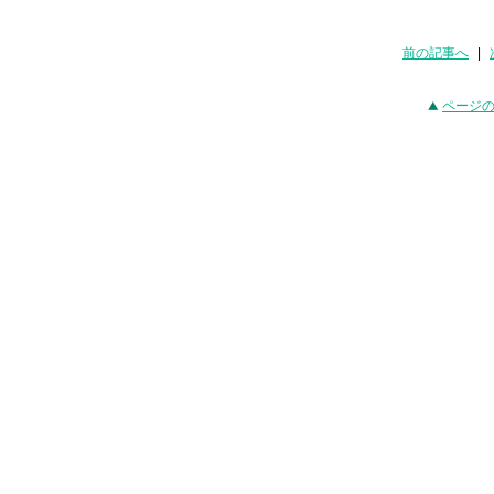
前の記事へ
|
ページ