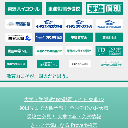
教育力こそが、国力だと思う。
大学・学部選びの動画サイト 東進TV
90日先まで大胆予報！ 全国学校のお天気
受験生必見！ 大学情報・入試情報
きっと元気になる Proverb格言